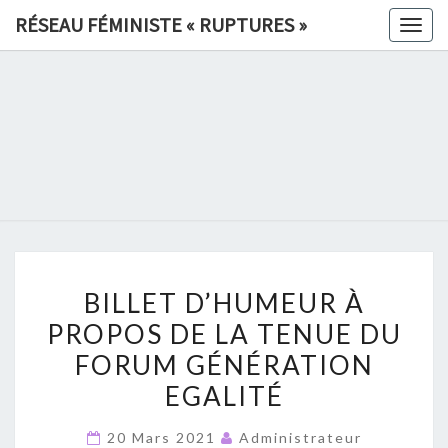
Skip
RÉSEAU FÉMINISTE « RUPTURES »
Togg
to
navig
content
RÉSEAU
FÉMINIS
«
RUPTURE
BILLET
»
BILLET D’HUMEUR À
D’HUMEUR
PROPOS DE LA TENUE DU
À
FORUM GÉNÉRATION
PROPOS
DE
EGALITÉ
LA
20 Mars 2021
Administrateur
TENUE