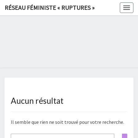
Skip
RÉSEAU FÉMINISTE « RUPTURES »
Togg
to
navig
content
RÉSEAU
FÉMINIS
«
RUPTURE
»
Aucun résultat
Aucun
résultat
Il semble que rien ne soit trouvé pour votre recherche.
Rechercher :
Rech