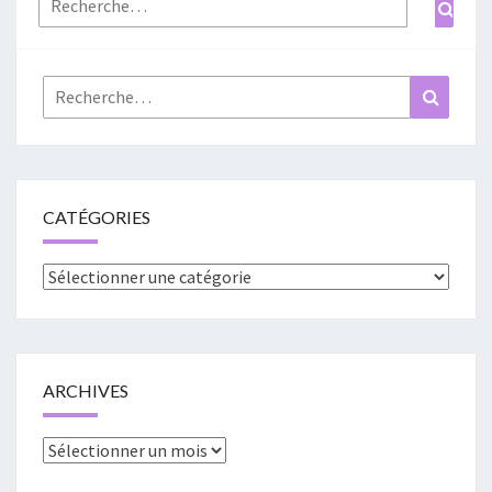
Rechercher :
Recher
CATÉGORIES
Catégories
ARCHIVES
Archives