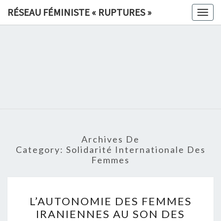
Skip
RÉSEAU FÉMINISTE « RUPTURES »
Togg
to
navig
content
RÉSEAU
FÉMINIS
«
RUPTURE
Archives De
»
Category:
Solidarité Internationale Des
Femmes
L’AUTONOMIE
L’AUTONOMIE DES FEMMES
DES
IRANIENNES AU SON DES
FEMMES