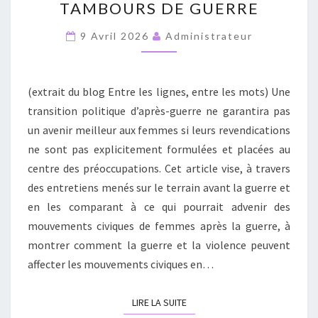
TAMBOURS DE GUERRE
IRANIENNES
AU
9 Avril 2026
Administrateur
SON
DES
TAMBOURS
(extrait du blog Entre les lignes, entre les mots) Une
DE
transition politique d’après-guerre ne garantira pas
GUERRE
un avenir meilleur aux femmes si leurs revendications
ne sont pas explicitement formulées et placées au
centre des préoccupations. Cet article vise, à travers
des entretiens menés sur le terrain avant la guerre et
en les comparant à ce qui pourrait advenir des
mouvements civiques de femmes après la guerre, à
montrer comment la guerre et la violence peuvent
affecter les mouvements civiques en…
LIRE LA SUITE
LIRE LA SUITE