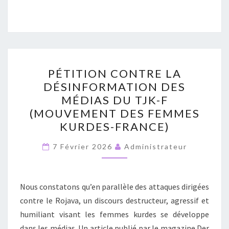
PÉTITION
PÉTITION CONTRE LA
CONTRE
DÉSINFORMATION DES
LA
MÉDIAS DU TJK-F
DÉSINFORMATION
(MOUVEMENT DES FEMMES
DES
KURDES-FRANCE)
MÉDIAS
DU
7 Février 2026
Administrateur
TJK-
F
Nous constatons qu’en parallèle des attaques dirigées
(MOUVEMENT
contre le Rojava, un discours destructeur, agressif et
DES
humiliant visant les femmes kurdes se développe
FEMMES
dans les médias. Un article publié par le magazine Der
KURDES-