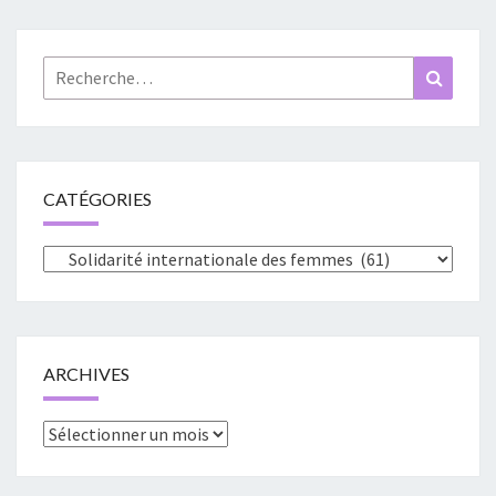
Rechercher :
Recher
CATÉGORIES
Catégories
ARCHIVES
Archives