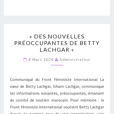
« DES
« DES NOUVELLES
NOUVELLES
PRÉOCCUPANTES DE BETTY
PRÉOCCUPANTES
LACHGAR »
DE
BETTY
8 Mars 2026
Administrateur
LACHGAR »
Communiqué du Front Féministe International La
sœur de Betty Lachgar, Siham Lachgar, communique
les informations suivantes, préoccupantes, émanant
du comité de soutien marocain. Pour mémoire : le
Front féministe international soutient Betty Lachgar
depuis le premier jour de son incarcération, voir