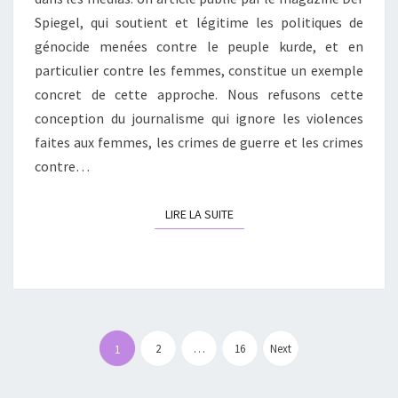
Spiegel, qui soutient et légitime les politiques de
FRANCE)
génocide menées contre le peuple kurde, et en
particulier contre les femmes, constitue un exemple
concret de cette approche. Nous refusons cette
conception du journalisme qui ignore les violences
faites aux femmes, les crimes de guerre et les crimes
contre…
LIRE LA SUITE
LIRE LA SUITE
Pagination
des
2
…
16
Next
1
publications