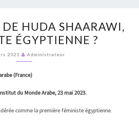
RUPT
QUE
 DE HUDA SHAARAWI,
SAIT-
TE ÉGYPTIENNE ?
ON
DE
HUDA
ars 2021
Administrateur
SHAARAWI,
FÉMINISTE
 arabe
(France)
ÉGYPTIENNE
?
’Institut du Monde Arabe, 23 mai 2023.
idérée comme la première féministe égyptienne.