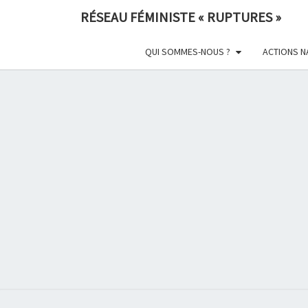
Skip
RÉSEAU FÉMINISTE « RUPTURES »
to
content
QUI SOMMES-NOUS ?
ACTIONS N