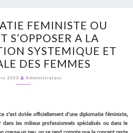
RUPT
LA
ATIE FEMINISTE OU
DIPLOMATIE
 S’OPPOSER A LA
FEMINISTE
OU
ION SYSTEMIQUE ET
COMMENT
LE DES FEMMES
S’OPPOSER
A
ars 2023
Administrateur
LA
SUBORDINATION
SYSTEMIQUE
ET
ce s’est dotée officiellement d’une diplomatie féministe,
MONDIALE
dans les milieux professionnels spécialisés ou dans le
DES
n creuse un peu, on se rend compte que le concept reste
FEMMES