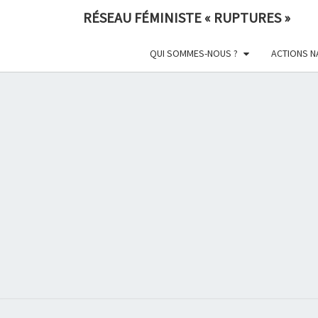
Skip
RÉSEAU FÉMINISTE « RUPTURES »
to
content
QUI SOMMES-NOUS ?
ACTIONS N