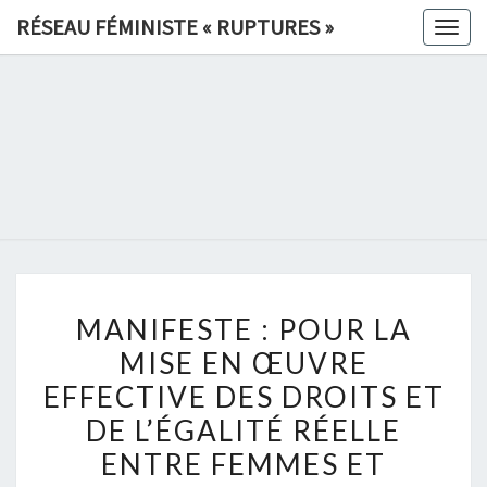
Skip
RÉSEAU FÉMINISTE « RUPTURES »
Togg
to
navig
content
RÉSEAU
FÉMINIS
«
RUPTURE
MANIFESTE :
»
MANIFESTE : POUR LA
POUR
MISE EN ŒUVRE
LA
EFFECTIVE DES DROITS ET
MISE
EN
DE L’ÉGALITÉ RÉELLE
ŒUVRE
ENTRE FEMMES ET
EFFECTIVE