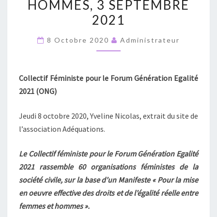
HOMMES, 3 SEPTEMBRE
DES
2021
DROITS
ET
8 Octobre 2020
Administrateur
DE
L’ÉGALITÉ
RÉELLE
Collectif Féministe pour le Forum Génération Egalité
ENTRE
2021 (ONG)
FEMMES
ET
Jeudi 8 octobre 2020, Yveline Nicolas, extrait du site de
HOMMES,
l’association Adéquations.
3
Le Collectif féministe pour le Forum Génération Egalité
SEPTEMBRE
2021 rassemble 60 organisations féministes de la
2021
société civile, sur la base d’un Manifeste « Pour la mise
en oeuvre effective des droits et de l’égalité réelle entre
femmes et hommes ».