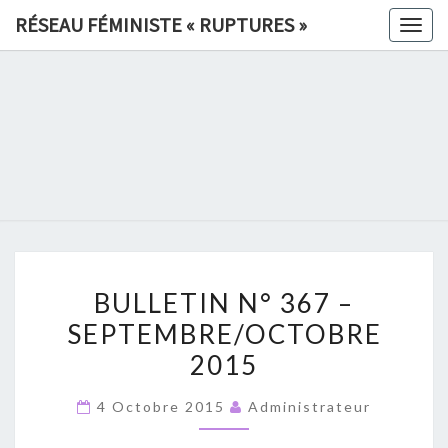
Skip
RÉSEAU FÉMINISTE « RUPTURES »
Togg
to
navig
content
RÉSEAU
FÉMINIS
«
RUPTURE
BULLETIN
»
BULLETIN N° 367 –
N°
SEPTEMBRE/OCTOBRE
367
2015
–
SEPTEMBRE/OCTOBRE
4 Octobre 2015
Administrateur
2015