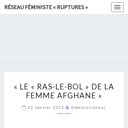
Skip
RÉSEAU FÉMINISTE « RUPTURES »
Togg
to
navig
content
RÉSEAU
FÉMINIS
«
RUPTURE
«
»
« LE « RAS-LE-BOL » DE LA
LE
FEMME AFGHANE »
«
RAS-
22 Janvier 2012
Administrateur
LE-
BOL
»