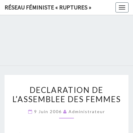
Skip
RÉSEAU FÉMINISTE « RUPTURES »
Togg
to
navig
content
RÉSEAU
FÉMINIS
«
RUPTURE
DECLARATION
»
DECLARATION DE
DE
L’ASSEMBLEE DES FEMMES
L’ASSEMBLEE
DES
9 Juin 2006
Administrateur
FEMMES