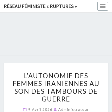
Skip
RÉSEAU FÉMINISTE « RUPTURES »
Togg
to
navig
content
RÉSEAU
FÉMINIS
«
RUPTURE
L’AUTONOMIE
»
L’AUTONOMIE DES
DES
FEMMES IRANIENNES AU
FEMMES
SON DES TAMBOURS DE
IRANIENNES
AU
GUERRE
SON
9 Avril 2026
Administrateur
DES