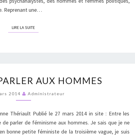
, des psychanalystes, des hommes et femmes politiques,
ise. Reprenant une…
LIRE LA SUITE
LIRE LA SUITE
MARRE
PARLER AUX HOMMES
DE
PARLER
ars 2014
Administrateur
AUX
HOMMES
e Thériault Publié le 27 mars 2014 in site : Entre les
re de parler de féminisme aux hommes. Je sais que je ne
’en bonne petite féministe de la troisième vague, je suis