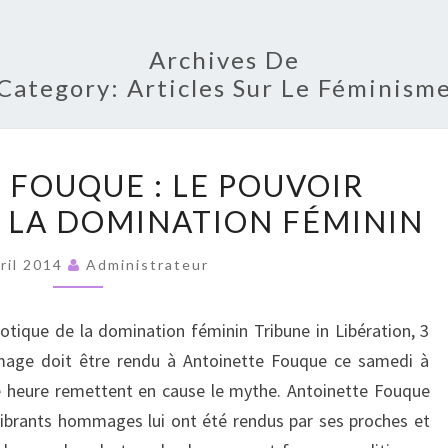
RUPT
Archives De
Category:
Articles Sur Le Féminism
ANTOINETTE
 FOUQUE : LE POUVOIR
FOUQUE
 LA DOMINATION FÉMININ
:
LE
vril 2014
Administrateur
POUVOIR
HYPNOTIQUE
otique de la domination féminin Tribune in Libération, 3
DE
mage doit être rendu à Antoinette Fouque ce samedi à
LA
re heure remettent en cause le mythe. Antoinette Fouque
DOMINATION
vibrants hommages lui ont été rendus par ses proches et
FÉMININ