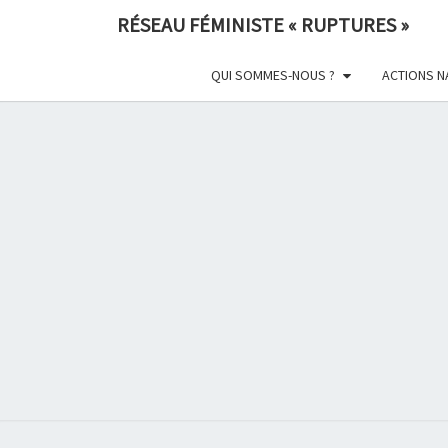
Skip
RÉSEAU FÉMINISTE « RUPTURES »
to
content
QUI SOMMES-NOUS ?
ACTIONS N