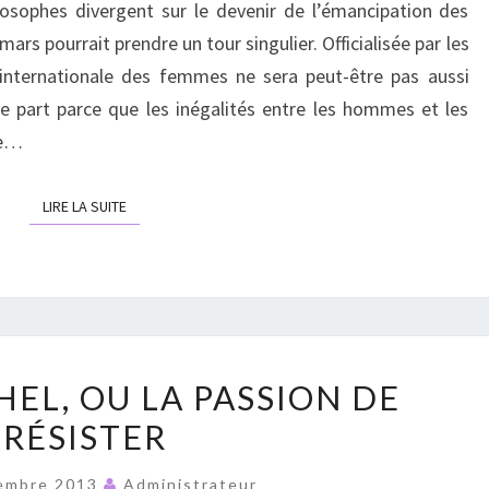
losophes divergent sur le devenir de l’émancipation des
QUE…
rs pourrait prendre un tour singulier. Officialisée par les
 internationale des femmes ne sera peut-être pas aussi
e part parce que les inégalités entre les hommes et les
de…
LIRE LA SUITE
LIRE LA SUITE
ANDRÉE
EL, OU LA PASSION DE
MICHEL,
RÉSISTER
OU
LA
embre 2013
Administrateur