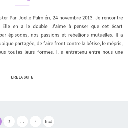
PASSION
DE
ister Par Joëlle Palmiéri, 24 novembre 2013. Je rencontre
RÉSISTER
 Elle en a le double. J’aime à penser que cet écart
 par épisodes, nos passions et rebellions mutuelles. Il a
ique partagée, de faire front contre la bêtise, le mépris,
, sous toutes leurs formes. Il a entretenu entre nous une
LIRE LA SUITE
LIRE LA SUITE
Pagination
2
…
4
Next
des