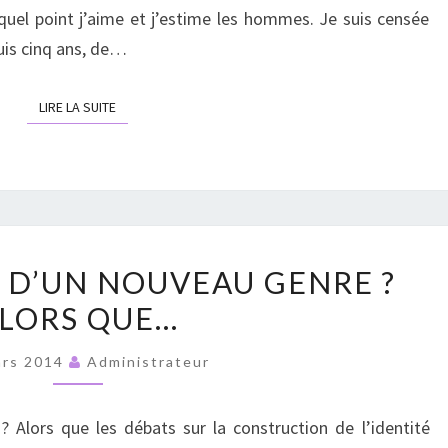
uel point j’aime et j’estime les hommes. Je suis censée
puis cinq ans, de…
LIRE LA SUITE
LIRE LA SUITE
UN
 D’UN NOUVEAU GENRE ?
FÉMINISME
LORS QUE…
D’UN
NOUVEAU
ars 2014
Administrateur
GENRE
?
Alors que les débats sur la construction de l’identité
ALORS