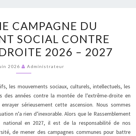
RUPT
POUR
NE CAMPAGNE DU
UNE
T SOCIAL CONTRE
CAMPAGNE
DU
DROITE 2026 – 2027
MOUVEMENT
SOCIAL
uin 2026
Administrateur
CONTRE
L’EXTRÊME
ifs, les mouvements sociaux, culturels, intellectuels, les
DROITE
s des années contre la montée de l’extrême-droite en
2026
à enrayer sérieusement cette ascension. Nous sommes
–
uation n’a rien d’inexorable. Alors que le Rassemblement
2027
u national en 2027, il est de la responsabilité de nos
ersité, de mener des campagnes communes pour battre