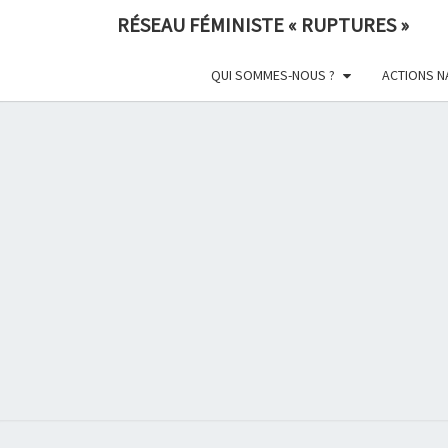
Skip
RÉSEAU FÉMINISTE « RUPTURES »
to
content
QUI SOMMES-NOUS ?
ACTIONS N