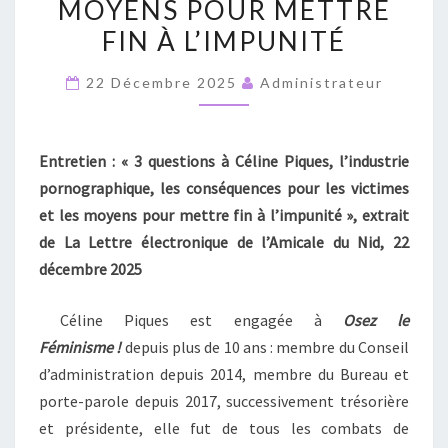
MOYENS POUR METTRE
LES
FIN À L’IMPUNITÉ
CONSÉQUENCES
POUR
22 Décembre 2025
Administrateur
LES
VICTIMES
ET
Entretien : « 3 questions à Céline Piques, l’industrie
LES
pornographique, les conséquences pour les victimes
MOYENS
et les moyens pour mettre fin à l’impunité », extrait
POUR
de La Lettre électronique de l’Amicale du Nid, 22
METTRE
décembre 2025
FIN
À
Céline Piques est engagée à
Osez le
L’IMPUNITÉ
Féminisme !
depuis plus de 10 ans : membre du Conseil
d’administration depuis 2014, membre du Bureau et
porte-parole depuis 2017, successivement trésorière
et présidente, elle fut de tous les combats de