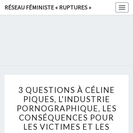
Skip
RÉSEAU FÉMINISTE « RUPTURES »
Togg
to
navig
content
RÉSEAU
FÉMINIS
«
RUPTURE
3
»
3 QUESTIONS À CÉLINE
QUESTIONS
PIQUES, L’INDUSTRIE
À
PORNOGRAPHIQUE, LES
CÉLINE
PIQUES,
CONSÉQUENCES POUR
L’INDUSTRIE
LES VICTIMES ET LES
PORNOGRAPHIQUE,