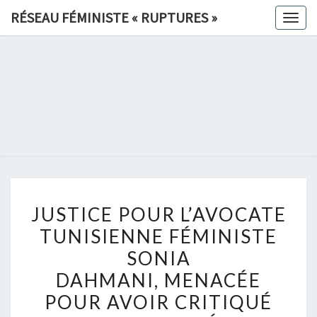
Skip
RÉSEAU FÉMINISTE « RUPTURES »
Togg
to
navig
content
RÉSEAU
FÉMINIS
«
RUPTURE
JUSTICE
»
JUSTICE POUR L’AVOCATE
POUR
TUNISIENNE FÉMINISTE
L’AVOCATE
SONIA
TUNISIENNE
FÉMINISTE
DAHMANI, MENACÉE
SONIA
POUR AVOIR CRITIQUÉ
DAHMANI, MENACÉE