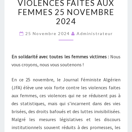
VIOLENCES FAITES AUX
INTERNATIONALE
FEMMES 25 NOVEMBRE
DE
2024
LUTTE
CONTRE
25 Novembre 2024
Administrateur
LES
VIOLENCES
FAITES
En solidarité avec toutes les femmes victimes :
Nous
AUX
vous croyons, nous vous soutenons !
FEMMES
25
En ce 25 novembre, le Journal Féministe Algérien
NOVEMBRE
(JFA) élève une voix forte contre les violences faites
2024
aux femmes, ces violences qui ne se réduisent pas à
des statistiques, mais qui s’incarnent dans des vies
brisées, des droits bafoués et des luttes invisibilisées.
Malgré les mesures législatives et les discours
institutionnels souvent réduits à des promesses, les