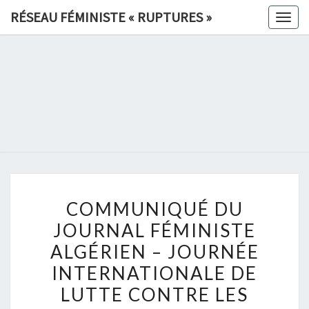
Skip
RÉSEAU FÉMINISTE « RUPTURES »
Togg
to
navig
content
RÉSEAU
FÉMINIS
«
RUPTURE
COMMUNIQUÉ
»
COMMUNIQUÉ DU
DU
JOURNAL FÉMINISTE
JOURNAL
ALGÉRIEN – JOURNÉE
FÉMINISTE
ALGÉRIEN
INTERNATIONALE DE
–
LUTTE CONTRE LES
JOURNÉE