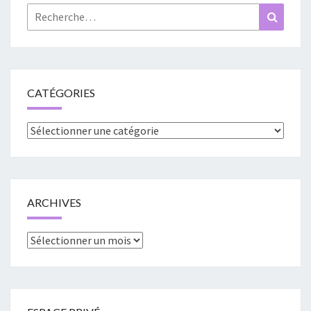
Rechercher :
Recher
CATÉGORIES
Catégories
ARCHIVES
Archives