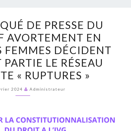
RUPT
COMMUNIQUÉ
UÉ DE PRESSE DU
DE
F AVORTEMENT EN
PRESSE
DU
S FEMMES DÉCIDENT
COLLECTIF
 PARTIE LE RÉSEAU
AVORTEMENT
EN
TE « RUPTURES »
EUROPE,
LES
vrier 2024
Administrateur
FEMMES
DÉCIDENT
DONT
FAIT
PARTIE