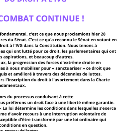
LE
RÉSEAU
FÉMINISTE
«
RUPTURES
»