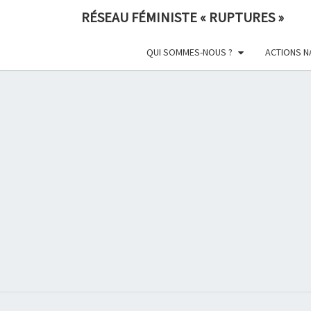
Skip
RÉSEAU FÉMINISTE « RUPTURES »
to
content
QUI SOMMES-NOUS ?
ACTIONS N