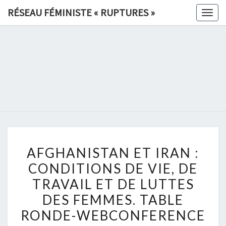
Skip
RÉSEAU FÉMINISTE « RUPTURES »
Togg
to
navig
content
RÉSEAU
FÉMINIS
«
RUPTURE
AFGHANISTAN
»
AFGHANISTAN ET IRAN :
ET
CONDITIONS DE VIE, DE
IRAN
TRAVAIL ET DE LUTTES
:
CONDITIONS
DES FEMMES. TABLE
DE
RONDE-WEBCONFERENCE
VIE,