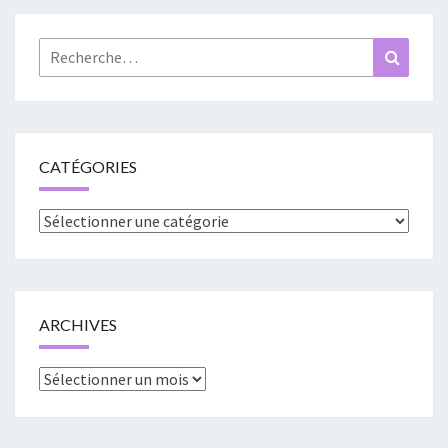
Rechercher :
Recher
CATÉGORIES
Catégories
ARCHIVES
Archives