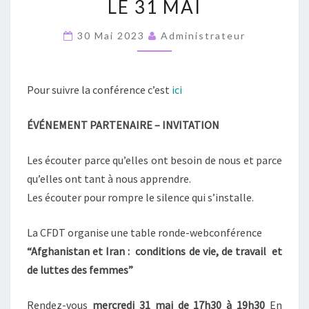
LE 31 MAI
DE
TRAVAIL
30 Mai 2023
Administrateur
ET
DE
LUTTES
Pour suivre la conférence c’est
ici
DES
ÉVÉNEMENT PARTENAIRE – INVITATION
FEMMES.
TABLE
Les écouter parce qu’elles ont besoin de nous et parce
RONDE-
qu’elles ont tant à nous apprendre.
WEBCONFERENCE
Les écouter pour rompre le silence qui s’installe.
LE
31
La CFDT organise une table ronde-webconférence
MAI
“Afghanistan et Iran :
conditions de vie, de travail
et
de luttes des femmes”
Rendez-vous
mercredi 31 mai
de 17h30 à 19h30
En