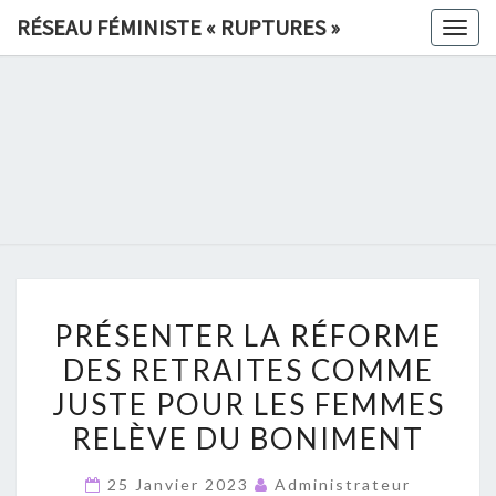
Skip
RÉSEAU FÉMINISTE « RUPTURES »
Togg
to
navig
content
RÉSEAU
FÉMINIS
«
RUPTURE
PRÉSENTER
»
PRÉSENTER LA RÉFORME
LA
DES RETRAITES COMME
RÉFORME
JUSTE POUR LES FEMMES
DES
RETRAITES
RELÈVE DU BONIMENT
COMME
25 Janvier 2023
Administrateur
JUSTE