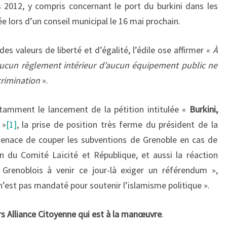
is 2012, y compris concernant le port du burkini dans les
e lors d’un conseil municipal le 16 mai prochain.
s valeurs de liberté et d’égalité, l’édile ose affirmer «
À
aucun règlement intérieur d’aucun équipement public ne
crimination
».
otamment le lancement de la pétition intitulée «
Burkini,
?
»
[1]
, la prise de position très ferme du président de la
enace de couper les subventions de Grenoble en cas de
en du Comité Laïcité et République, et aussi la réaction
s Grenoblois à venir ce jour-là exiger un référendum »,
n’est pas mandaté pour soutenir l’islamisme politique ».
urs Alliance Citoyenne qui est à la manœuvre
.