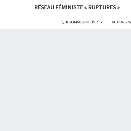
Skip
RÉSEAU FÉMINISTE « RUPTURES »
to
content
QUI SOMMES-NOUS ?
ACTIONS N