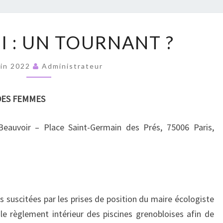
RUPT
LE
I : UN TOURNANT ?
BURKINI :
UN
uin 2022
Administrateur
TOURNANT ?
DES FEMMES
eauvoir – Place Saint-Germain des Prés, 75006 Paris,
ns suscitées par les prises de position du maire écologiste
le règlement intérieur des piscines grenobloises afin de