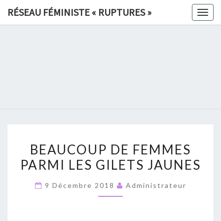
Skip
RÉSEAU FÉMINISTE « RUPTURES »
Togg
to
navig
content
RÉSEAU
FÉMINIS
«
RUPTURE
BEAUCOUP
»
BEAUCOUP DE FEMMES
DE
PARMI LES GILETS JAUNES
FEMMES
PARMI
9 Décembre 2018
Administrateur
LES
GILETS
JAUNES