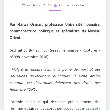
DROITS
26 Avril 2018
Administrateur
DES
FEMMES-
Par Marwa Osman, professeur Université libanaise,
ONU,
commentatrice politique et spécialiste du Moyen-
COMPLICE
Orient.
DES
CRIMES »
(extrait du Bulletin du Réseau Féministe « Ruptures »
n° 398-novembre 2018)
Malgré le recours actif à la peine de mort et des
douzaines d’exécutions publiques, la riche Arabie
saoudite est désormais défenseur des droits des
femmes à l’ONU.
L’Arabie saoudite qui décapite publiquement des
femmes et laisser des corps pendus sur des grues
a été