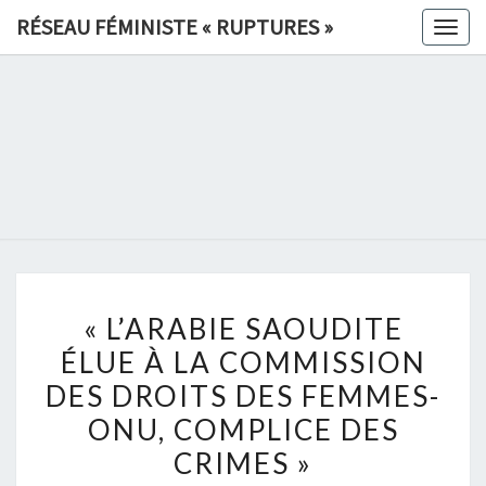
Skip
RÉSEAU FÉMINISTE « RUPTURES »
Togg
to
navig
content
RÉSEAU
FÉMINIS
«
RUPTURE
« L’ARABIE
»
« L’ARABIE SAOUDITE
SAOUDITE
ÉLUE À LA COMMISSION
ÉLUE
DES DROITS DES FEMMES-
À
LA
ONU, COMPLICE DES
COMMISSION
CRIMES »
DES