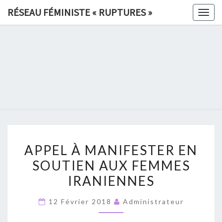
Skip
RÉSEAU FÉMINISTE « RUPTURES »
Togg
to
navig
content
RÉSEAU
FÉMINIS
«
RUPTURE
APPEL
»
APPEL À MANIFESTER EN
À
SOUTIEN AUX FEMMES
MANIFESTER
IRANIENNES
EN
SOUTIEN
12 Février 2018
Administrateur
AUX
FEMMES