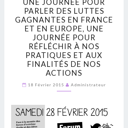
UNE JOURNÉE POUR
JOURNÉE
PARLER DES LUTTES
POUR
GAGNANTES EN FRANCE
PARLER
DES
ET EN EUROPE, UNE
LUTTES
JOURNÉE POUR
GAGNANTES
RÉFLÉCHIR À NOS
EN
PRATIQUES ET AUX
FRANCE
FINALITÉS DE NOS
ET
ACTIONS
EN
EUROPE,
18 Février 2015
Administrateur
UNE
JOURNÉE
POUR
RÉFLÉCHIR
À
NOS