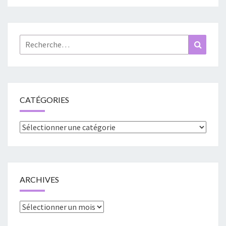
Rechercher :
Recher
CATÉGORIES
Catégories
ARCHIVES
Archives