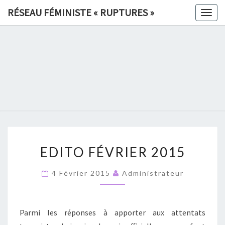
Skip
RÉSEAU FÉMINISTE « RUPTURES »
Togg
to
navig
content
RÉSEAU
FÉMINIS
«
RUPTURE
EDITO
»
EDITO FÉVRIER 2015
FÉVRIER
2015
4 Février 2015
Administrateur
Parmi les réponses à apporter aux attentats