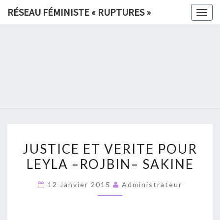
Skip
RÉSEAU FÉMINISTE « RUPTURES »
Togg
to
navig
content
RÉSEAU
FÉMINIS
«
RUPTURE
JUSTICE
»
JUSTICE ET VERITE POUR
ET
LEYLA –ROJBIN– SAKINE
VERITE
POUR
12 Janvier 2015
Administrateur
LEYLA
–
ROJBIN–