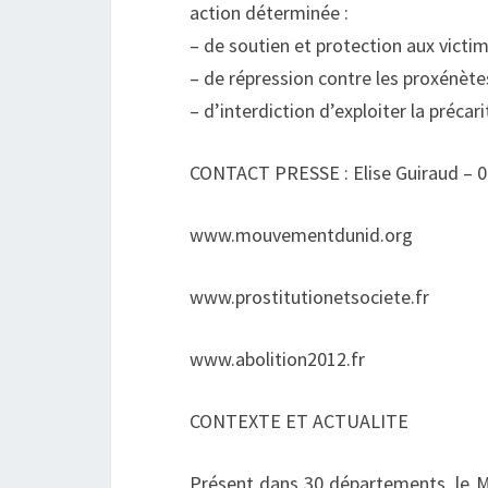
action déterminée :
– de soutien et protection aux victi
– de répression contre les proxénètes
– d’interdiction d’exploiter la précar
CONTACT PRESSE : Elise Guiraud – 0
www.mouvementdunid.org
www.prostitutionetsociete.fr
www.abolition2012.fr
CONTEXTE ET ACTUALITE
Présent dans 30 départements, le 