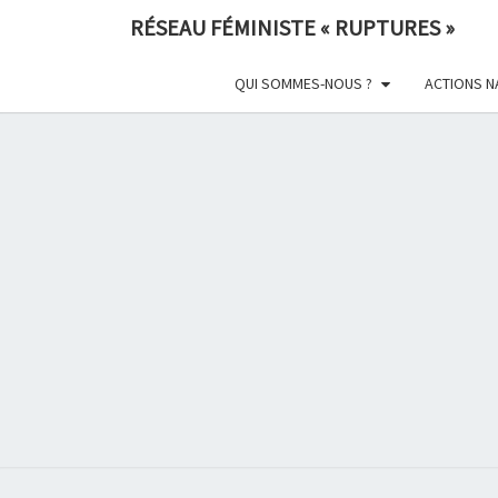
Skip
RÉSEAU FÉMINISTE « RUPTURES »
to
content
QUI SOMMES-NOUS ?
ACTIONS N