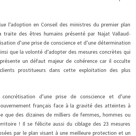
VALSE
À
e l’adoption en Conseil des ministres du premier plan
2
la traite des êtres humains présenté par Najat Vallaud-
TEMPS
tisation d’une prise de conscience et d’une détermination
ET
nsi que la volonté d’adopter des mesures concrètes qui
DEMI
l présente un défaut majeur de cohérence car il occulte
!
lients prostitueurs dans cette exploitation des plus
oncrétisation d’une prise de conscience et d’une
ouvernement français face à la gravité des atteintes à
ique que des dizaines de milliers de femmes, hommes ou
rritoire ! Il se félicite aussi du ciblage des 23 mesures
osées par le plan visant à une meilleure protection et un