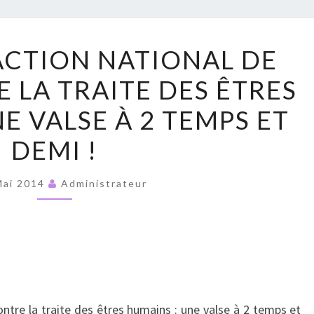
RUPT
1ER
’ACTION NATIONAL DE
PLAN
 LA TRAITE DES ÊTRES
D’ACTION
NATIONAL
E VALSE À 2 TEMPS ET
DE
DEMI !
LUTTE
CONTRE
Mai 2014
Administrateur
LA
TRAITE
DES
ÊTRES
HUMAINS
:
ontre la traite des êtres humains : une valse à 2 temps et
UNE