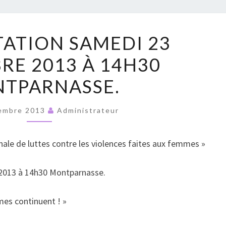
RUPT
MANIFESTATION
ATION SAMEDI 23
SAMEDI
E 2013 À 14H30
23
NOVEMBRE
TPARNASSE.
2013
À
embre 2013
Administrateur
14H30
MONTPARNASSE.
nale de luttes contre les violences faites aux femmes »
2013 à 14h30 Montparnasse.
mes continuent ! »