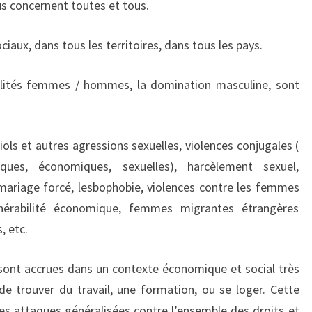
s concernent toutes et tous.
ociaux, dans tous les territoires, dans tous les pays.
égalités femmes / hommes, la domination masculine, sont
iols et autres agressions sexuelles, violences conjugales (
ques, économiques, sexuelles), harcèlement sexuel,
, mariage forcé, lesbophobie, violences contre les femmes
lnérabilité économique, femmes migrantes étrangères
, etc.
sont accrues dans un contexte économique et social très
 de trouver du travail, une formation, ou se loger. Cette
des attaques généralisées contre l’ensemble des droits et