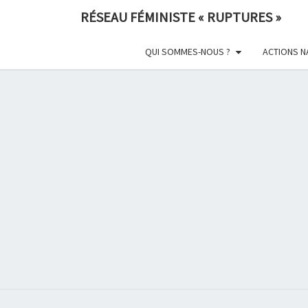
Skip
RÉSEAU FÉMINISTE « RUPTURES »
to
content
QUI SOMMES-NOUS ?
ACTIONS N