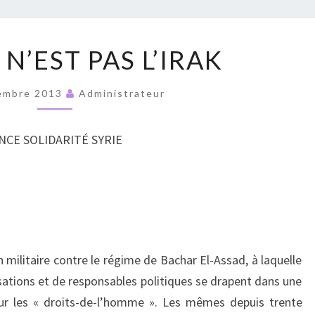
RUPT
LA
 N’EST PAS L’IRAK
SYRIE
N’EST
embre 2013
Administrateur
PAS
L’IRAK
CE SOLIDARITÉ SYRIE
 militaire contre le régime de Bachar El-Assad, à laquelle
sations et de responsables politiques se drapent dans une
sur les « droits-de-l’homme ». Les mêmes depuis trente