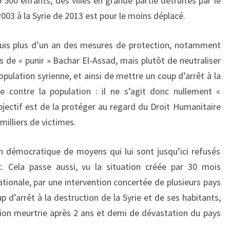
500 enfants, des villes en grande partie détruites par le
003 à la Syrie de 2013 est pour le moins déplacé.
puis plus d’un an des mesures de protection, notamment
as de « punir » Bachar El-Assad, mais plutôt de neutraliser
pulation syrienne, et ainsi de mettre un coup d’arrêt à la
e contre la population : il ne s’agit donc nullement «
objectif est de la protéger au regard du Droit Humanitaire
milliers de victimes.
ion démocratique de moyens qui lui sont jusqu’ici refusés
t. Cela passe aussi, vu la situation créée par 30 mois
tionale, par une intervention concertée de plusieurs pays
 d’arrêt à la destruction de la Syrie et de ses habitants,
ion meurtrie après 2 ans et demi de dévastation du pays