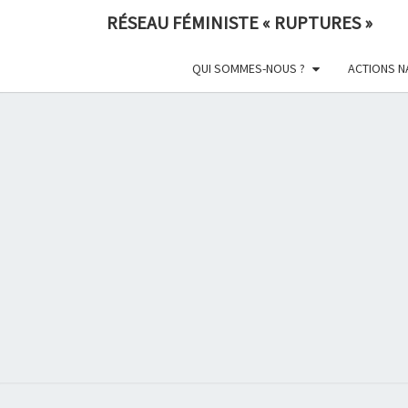
Skip
RÉSEAU FÉMINISTE « RUPTURES »
to
content
QUI SOMMES-NOUS ?
ACTIONS N