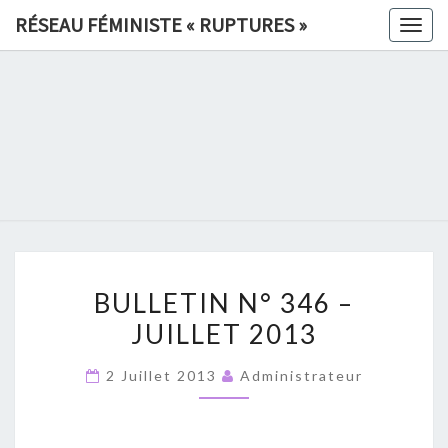
Skip
RÉSEAU FÉMINISTE « RUPTURES »
Togg
to
navig
content
RÉSEAU
FÉMINIS
«
RUPTURE
BULLETIN
»
BULLETIN N° 346 –
N°
JUILLET 2013
346
–
2 Juillet 2013
Administrateur
JUILLET
2013