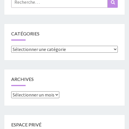
Rechercher :
Recher
CATÉGORIES
Catégories
ARCHIVES
Archives
ESPACE PRIVÉ