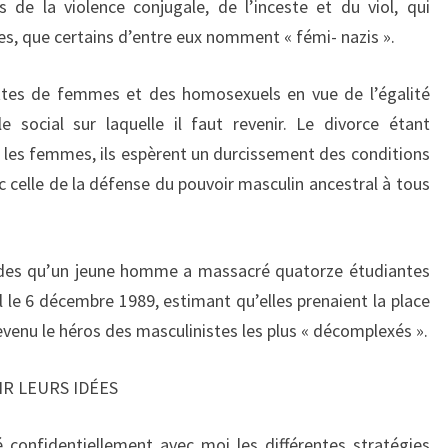
de la violence conjugale, de l’inceste et du viol, qui
es, que certains d’entre eux nomment « fémi- nazis ».
uttes de femmes et des homosexuels en vue de l’égalité
ocial sur laquelle il faut revenir. Le divorce étant
les femmes, ils espèrent un durcissement des conditions
c celle de la défense du pouvoir masculin ancestral à tous
ades qu’un jeune homme a massacré quatorze étudiantes
 le 6 décembre 1989, estimant qu’elles prenaient la place
venu le héros des masculinistes les plus « décomplexés ».
IR LEURS IDÉES
 confidentiellement avec moi les différentes stratégies