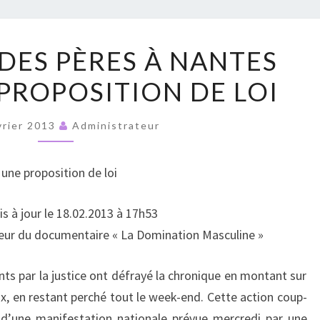
RUPT
L’ESCALADE
 DES PÈRES À NANTES
DES
PROPOSITION DE LOI
PÈRES
À
NANTES
vrier 2013
Administrateur
CACHE
UNE
une proposition de loi
PROPOSITION
DE
s à jour le 18.02.2013 à 17h53
LOI
cteur du documentaire « La Domination Masculine »
s par la justice ont défrayé la chronique en montant sur
ux, en restant perché tout le week-end. Cette action coup-
 d’une manifestation nationale prévue mercredi par une