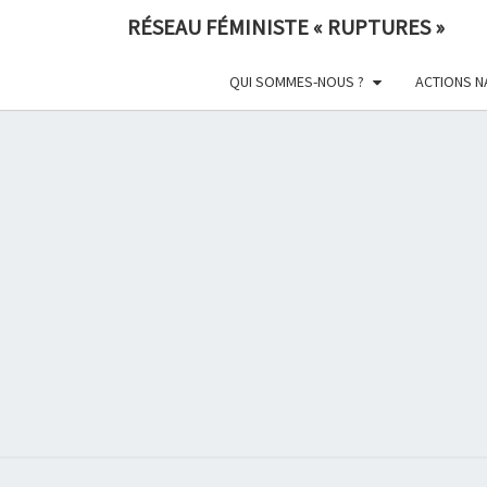
Skip
RÉSEAU FÉMINISTE « RUPTURES »
to
content
QUI SOMMES-NOUS ?
ACTIONS N