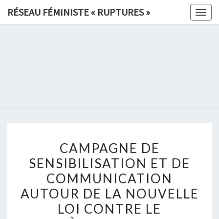
Skip
RÉSEAU FÉMINISTE « RUPTURES »
Togg
to
navig
content
RÉSEAU
FÉMINIS
«
RUPTURE
CAMPAGNE
»
CAMPAGNE DE
DE
SENSIBILISATION ET DE
SENSIBILISATION
COMMUNICATION
ET
DE
AUTOUR DE LA NOUVELLE
COMMUNICATION
LOI CONTRE LE
AUTOUR