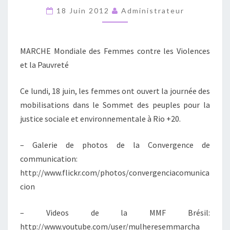
PENDANT
18 Juin 2012
Administrateur
LE
SOMMET
MARCHE Mondiale des Femmes contre les Violences
DES
et la Pauvreté
PEUPLES
RIO+20
Ce lundi, 18 juin, les femmes ont ouvert la journée des
mobilisations dans le Sommet des peuples pour la
justice sociale et environnementale à Rio +20.
– Galerie de photos de la Convergence de
communication:
http://www.flickr.com/photos/convergenciacomunica
cion
– Videos de la MMF Brésil:
http://www.youtube.com/user/mulheresemmarcha