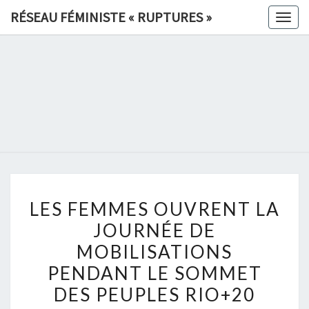
Skip
RÉSEAU FÉMINISTE « RUPTURES »
Togg
to
navig
content
RÉSEAU
FÉMINIS
«
RUPTURE
LES
»
LES FEMMES OUVRENT LA
FEMMES
JOURNÉE DE
OUVRENT
MOBILISATIONS
LA
JOURNÉE
PENDANT LE SOMMET
DE
DES PEUPLES RIO+20
MOBILISATIONS