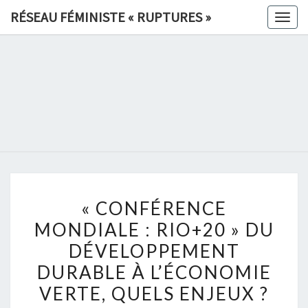
Skip
RÉSEAU FÉMINISTE « RUPTURES »
Togg
to
navig
content
RÉSEAU
FÉMINIS
«
RUPTURE
« CONFÉRENCE
»
« CONFÉRENCE
MONDIALE
MONDIALE : RIO+20 » DU
:
DÉVELOPPEMENT
RIO+20 »
DU
DURABLE À L’ÉCONOMIE
DÉVELOPPEMENT
VERTE, QUELS ENJEUX ?
DURABLE