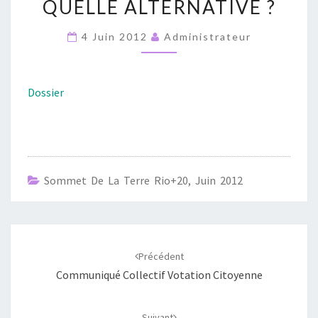
QUELLE ALTERNATIVE ?
À
L’ÉCONOMIE
4 Juin 2012
Administrateur
VERTE,
QUELS
ENJEUX ?
Dossier
QUELLE
ALTERNATIVE ?
Sommet De La Terre Rio+20, Juin 2012
Navigation
d'article
Précédent
Communiqué Collectif Votation Citoyenne
Suivant