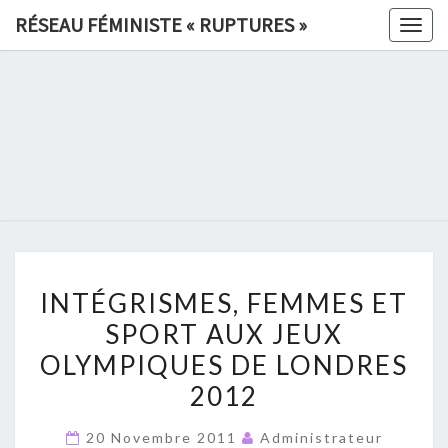
Skip
RÉSEAU FÉMINISTE « RUPTURES »
Togg
to
navig
content
RÉSEAU
FÉMINIS
«
RUPTURE
INTÉGRISMES,
»
INTÉGRISMES, FEMMES ET
FEMMES
SPORT AUX JEUX
ET
OLYMPIQUES DE LONDRES
SPORT
AUX
2012
JEUX
20 Novembre 2011
Administrateur
OLYMPIQUES