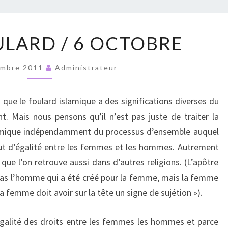
RUPT
SUR
ULARD / 6 OCTOBRE
LE
FOULARD
embre 2011
Administrateur
/
6
que le foulard islamique a des significations diverses du
OCTOBRE
nt. Mais nous pensons qu’il n’est pas juste de traiter la
slamique indépendamment du processus d’ensemble auquel
tatut d’égalité entre les femmes et les hommes. Autrement
 que l’on retrouve aussi dans d’autres religions. (L’apôtre
st pas l’homme qui a été créé pour la femme, mais la femme
 femme doit avoir sur la tête un signe de sujétion »).
égalité des droits entre les femmes les hommes et parce