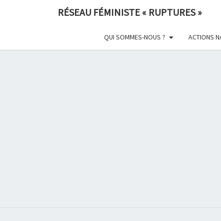
Skip
RÉSEAU FÉMINISTE « RUPTURES »
to
content
QUI SOMMES-NOUS ?
ACTIONS N