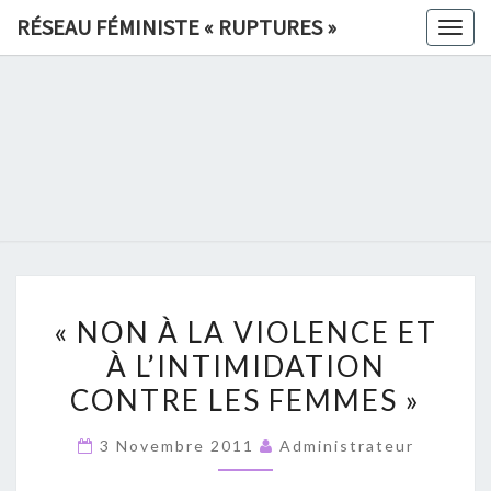
Skip
RÉSEAU FÉMINISTE « RUPTURES »
Togg
to
navig
content
RÉSEAU
FÉMINIS
«
RUPTURE
«
»
« NON À LA VIOLENCE ET
NON
À L’INTIMIDATION
À
CONTRE LES FEMMES »
LA
VIOLENCE
3 Novembre 2011
Administrateur
ET
À