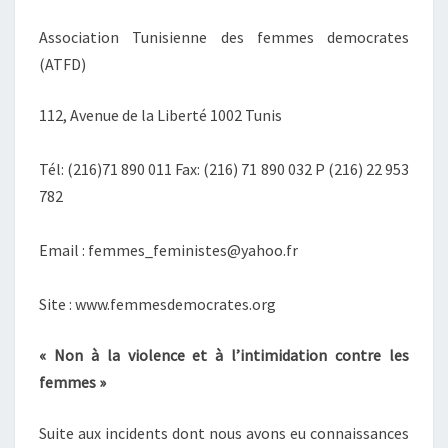
L’INTIMIDATION
Association Tunisienne des femmes democrates
CONTRE
(ATFD)
LES
FEMMES
112, Avenue de la Liberté 1002 Tunis
»
Tél: (216)71 890 011 Fax: (216) 71 890 032 P (216) 22 953
782
Email : femmes_feministes@yahoo.fr
Site : www.femmesdemocrates.org
« Non à la violence et à l’intimidation contre les
femmes »
Suite aux incidents dont nous avons eu connaissances