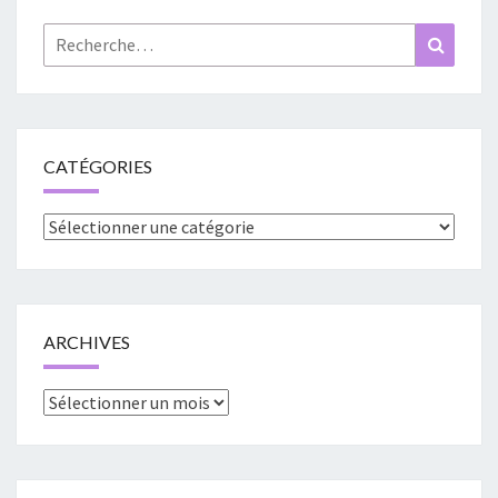
Rechercher :
Recher
CATÉGORIES
Catégories
ARCHIVES
Archives