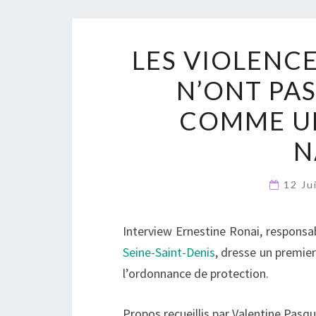
LES VIOLENC
N’ONT PA
COMME U
N
12 Ju
Interview Ernestine Ronai, respons
Seine-Saint-Denis
, dresse un premier
l’ordonnance de protection.
Propos recueillis par Valentine Pasq