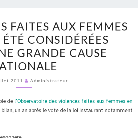
RUPT
LES
ES FAITES AUX FEMMES
VIOLENCES
S ÉTÉ CONSIDÉRÉES
FAITES
AUX
NE GRANDE CAUSE
FEMMES
ATIONALE
N’ONT
PAS
illet 2011
Administrateur
ÉTÉ
CONSIDÉRÉES
able de
l’Observatoire des violences faites aux femmes en
COMME
 bilan, un an après le vote de la loi instaurant notamment
UNE
GRANDE
CAUSE
uesoonere.
NATIONALE