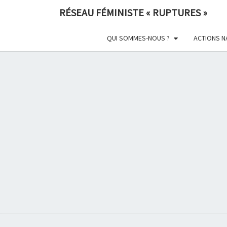
Skip
RÉSEAU FÉMINISTE « RUPTURES »
to
content
QUI SOMMES-NOUS ?
ACTIONS N