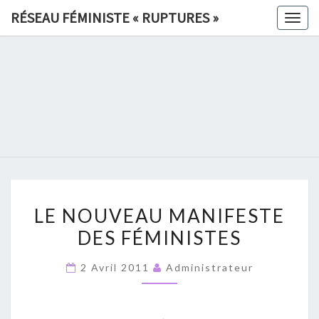
Skip
RÉSEAU FÉMINISTE « RUPTURES »
Togg
to
navig
content
RÉSEAU
FÉMINIS
«
RUPTURE
LE
»
LE NOUVEAU MANIFESTE
NOUVEAU
DES FÉMINISTES
MANIFESTE
DES
2 Avril 2011
Administrateur
FÉMINISTES