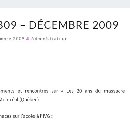
RUPT
BULLETIN
 309 – DÉCEMBRE 2009
N°
309
embre 2009
Administrateur
–
DÉCEMBRE
2009
lements et rencontres sur « Les 20 ans du massacre
 Montréal (Québec)
ces sur l’accès à l’IVG »