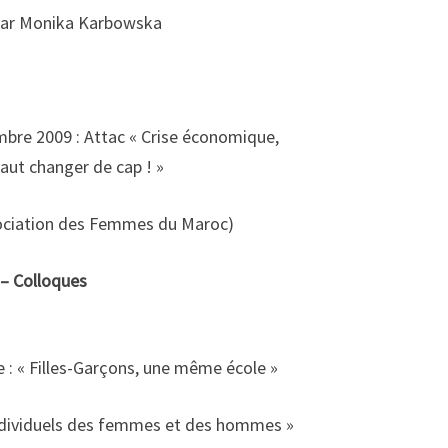
» par Monika Karbowska
bre 2009 : Attac « Crise économique,
 faut changer de cap ! »
sociation des Femmes du Maroc)
 – Colloques
: « Filles-Garçons, une même école »
individuels des femmes et des hommes »