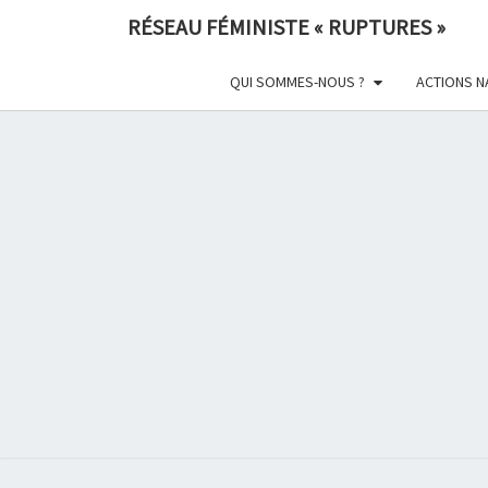
Skip
RÉSEAU FÉMINISTE « RUPTURES »
to
content
QUI SOMMES-NOUS ?
ACTIONS N