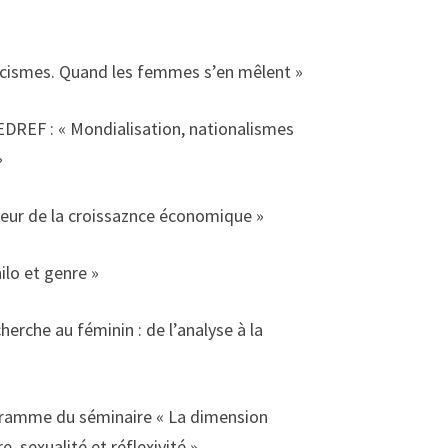
 racismes. Quand les femmes s’en mêlent »
DREF : « Mondialisation, nationalismes
»
teur de la croissaznce économique »
ilo et genre »
herche au féminin : de l’analyse à la
ogramme du séminaire « La dimension
 sexualité et réflexivité »