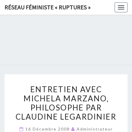
Skip
RÉSEAU FÉMINISTE « RUPTURES »
Togg
to
navig
content
RÉSEAU
FÉMINIS
«
RUPTURE
ENTRETIEN
»
ENTRETIEN AVEC
AVEC
MICHELA MARZANO,
MICHELA
PHILOSOPHE PAR
MARZANO,
PHILOSOPHE
CLAUDINE LEGARDINIER
PAR
16 Décembre 2008
Administrateur
CLAUDINE