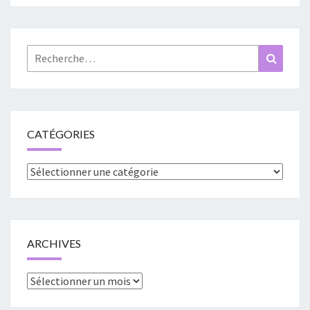
Rechercher :
Recher
CATÉGORIES
Catégories
ARCHIVES
Archives