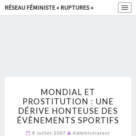
Skip
RÉSEAU FÉMINISTE « RUPTURES »
Togg
to
navig
content
RÉSEAU
FÉMINIS
«
RUPTURE
MONDIAL
»
MONDIAL ET
ET
PROSTITUTION : UNE
PROSTITUTION
DÉRIVE HONTEUSE DES
:
UNE
ÉVÈNEMENTS SPORTIFS
DÉRIVE
8 Juillet 2007
Administrateur
HONTEUSE