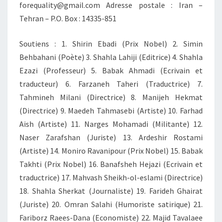
forequality@gmail.com Adresse postale : Iran –
Tehran – P.O. Box : 14335-851
Soutiens : 1. Shirin Ebadi (Prix Nobel) 2. Simin
Behbahani (Poète) 3. Shahla Lahiji (Editrice) 4. Shahla
Ezazi (Professeur) 5. Babak Ahmadi (Ecrivain et
traducteur) 6. Farzaneh Taheri (Traductrice) 7.
Tahmineh Milani (Directrice) 8. Manijeh Hekmat
(Directrice) 9. Maedeh Tahmasebi (Artiste) 10. Farhad
Aish (Artiste) 11. Narges Mohamadi (Militante) 12.
Naser Zarafshan (Juriste) 13. Ardeshir Rostami
(Artiste) 14. Moniro Ravanipour (Prix Nobel) 15. Babak
Takhti (Prix Nobel) 16. Banafsheh Hejazi (Ecrivain et
traductrice) 17. Mahvash Sheikh-ol-eslami (Directrice)
18. Shahla Sherkat (Journaliste) 19. Farideh Ghairat
(Juriste) 20. Omran Salahi (Humoriste satirique) 21.
Fariborz Raees-Dana (Economiste) 22. Majid Tavalaee