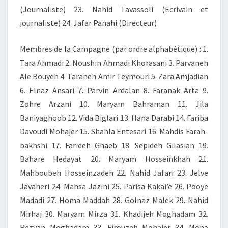
(Journaliste) 23. Nahid Tavassoli (Ecrivain et
journaliste) 24. Jafar Panahi (Directeur)
Membres de la Campagne (par ordre alphabétique) : 1.
Tara Ahmadi 2. Noushin Ahmadi Khorasani 3. Parvaneh
Ale Bouyeh 4. Taraneh Amir Teymouri 5. Zara Amjadian
6. Elnaz Ansari 7. Parvin Ardalan 8. Faranak Arta 9.
Zohre Arzani 10. Maryam Bahraman 11. Jila
Baniyaghoob 12. Vida Biglari 13. Hana Darabi 14. Fariba
Davoudi Mohajer 15. Shahla Entesari 16. Mahdis Farah-
bakhshi 17. Farideh Ghaeb 18. Sepideh Gilasian 19.
Bahare Hedayat 20. Maryam Hosseinkhah 21.
Mahboubeh Hosseinzadeh 22. Nahid Jafari 23. Jelve
Javaheri 24. Mahsa Jazini 25. Parisa Kakai’e 26. Pooye
Madadi 27. Homa Maddah 28. Golnaz Malek 29. Nahid
Mirhaj 30. Maryam Mirza 31. Khadijeh Moghadam 32.
Rezvan Moghadam 33. Firouzeh Mohajer 34. Mona