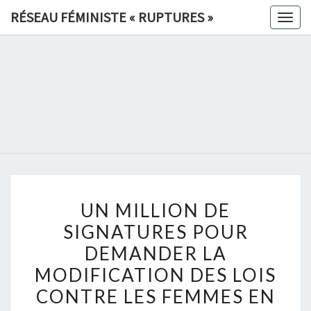
Skip
RÉSEAU FÉMINISTE « RUPTURES »
Togg
to
navig
content
RÉSEAU
FÉMINIS
«
RUPTURE
UN
»
UN MILLION DE
MILLION
SIGNATURES POUR
DE
DEMANDER LA
SIGNATURES
POUR
MODIFICATION DES LOIS
DEMANDER
CONTRE LES FEMMES EN
LA