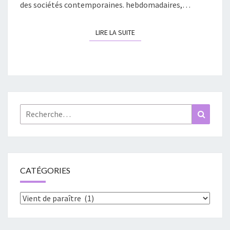
des sociétés contemporaines. hebdomadaires,…
DESSINÉE
LIRE LA SUITE
LIRE LA SUITE
Rechercher :
Recher
CATÉGORIES
Catégories