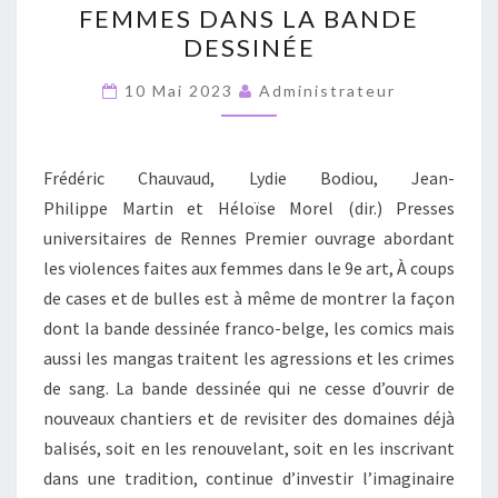
FEMMES DANS LA BANDE
A
DESSINÉE
COUPS
DE
10 Mai 2023
Administrateur
CASES
ET
Frédéric Chauvaud, Lydie Bodiou, Jean-
DE
Philippe Martin et Héloïse Morel (dir.) Presses
BULLES
universitaires de Rennes Premier ouvrage abordant
–
les violences faites aux femmes dans le 9e art, À coups
LES
de cases et de bulles est à même de montrer la façon
VIOLENCES
dont la bande dessinée franco-belge, les comics mais
FAITES
aussi les mangas traitent les agressions et les crimes
AUX
de sang. La bande dessinée qui ne cesse d’ouvrir de
FEMMES
nouveaux chantiers et de revisiter des domaines déjà
DANS
balisés, soit en les renouvelant, soit en les inscrivant
LA
dans une tradition, continue d’investir l’imaginaire
BANDE