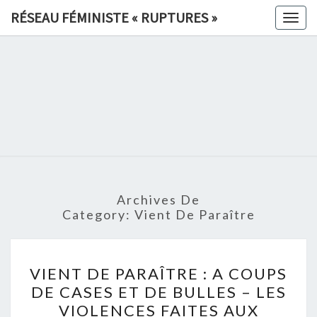
Skip
RÉSEAU FÉMINISTE « RUPTURES »
Togg
to
navig
content
RÉSEAU
FÉMINIS
«
RUPTURE
Archives De
»
Category:
Vient De Paraître
VIENT
VIENT DE PARAÎTRE : A COUPS
DE
DE CASES ET DE BULLES – LES
PARAÎTRE
VIOLENCES FAITES AUX
: