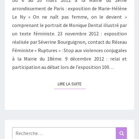
Du 6 au 20 mars 2012 à la Mairie du 2ème
arrondissement de Paris : exposition de Marie-Hélène
Le Ny « On ne naît pas femme, on le devient »
comprenant le portrait de Monique Dental illustré par
un texte féministe. 23 novembre 2012 : exposition
réalisée par Séverine Bourguignon, contact du Réseau
Féministe « Ruptures » : Stop aux violences conjugales
à la Mairie du 18ème. 9 décembre 2012 : relai et
participation au débat lors de l’exposition 100…
LIRE LA SUITE
LIRE LA SUITE
Rechercher :
Recher