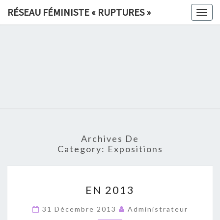
Skip
RÉSEAU FÉMINISTE « RUPTURES »
Togg
to
navig
content
RÉSEAU
FÉMINIS
«
RUPTURE
Archives De
»
Category:
Expositions
EN
EN 2013
2013
31 Décembre 2013
Administrateur