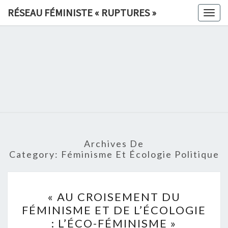
Skip
RÉSEAU FÉMINISTE « RUPTURES »
Togg
to
navig
content
RÉSEAU
FÉMINIS
«
RUPTURE
Archives De
»
Category:
Féminisme Et Écologie Politique
« AU
« AU CROISEMENT DU
CROISEMENT
FÉMINISME ET DE L’ÉCOLOGIE
DU
: L’ÉCO-FÉMINISME »
FÉMINISME