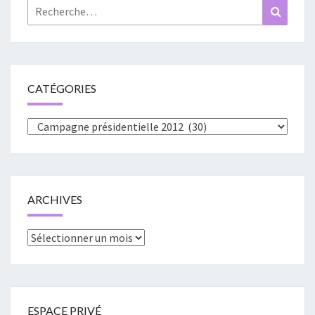
Rechercher :
Recher
CATÉGORIES
Catégories
ARCHIVES
Archives
ESPACE PRIVÉ