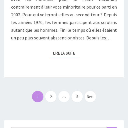
contrairement à leur vote minoritaire pour ce parti en
2012
2002. Pour qui voteront-elles au second tour ? Depuis
les années 1970, les femmes participent aux scrutins
autant que les hommes. Fini le temps où elles étaient
un peu plus souvent abstentionnistes. Depuis les…
LIRE LA SUITE
LIRE LA SUITE
Pagination
des
2
…
8
Next
1
publications