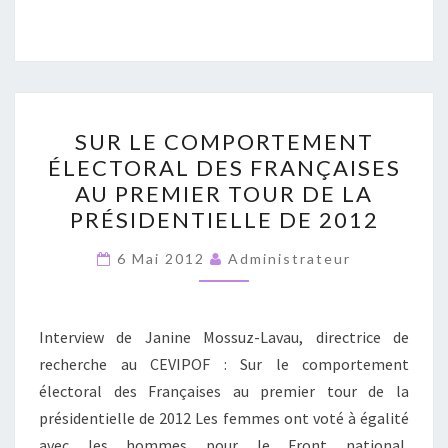
SUR
SUR LE COMPORTEMENT
LE
ÉLECTORAL DES FRANÇAISES
COMPORTEMENT
AU PREMIER TOUR DE LA
ÉLECTORAL
PRÉSIDENTIELLE DE 2012
DES
FRANÇAISES
6 Mai 2012
Administrateur
AU
PREMIER
Interview de Janine Mossuz-Lavau, directrice de
TOUR
recherche au CEVIPOF : Sur le comportement
DE
électoral des Françaises au premier tour de la
LA
présidentielle de 2012 Les femmes ont voté à égalité
PRÉSIDENTIELLE
avec les hommes pour le Front national,
DE