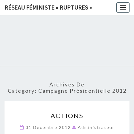
Skip
RÉSEAU FÉMINISTE « RUPTURES »
Togg
to
navig
content
RÉSEAU
FÉMINIS
«
RUPTURE
Archives De
»
Category:
Campagne Présidentielle 2012
ACTIONS
ACTIONS
31 Décembre 2012
Administrateur