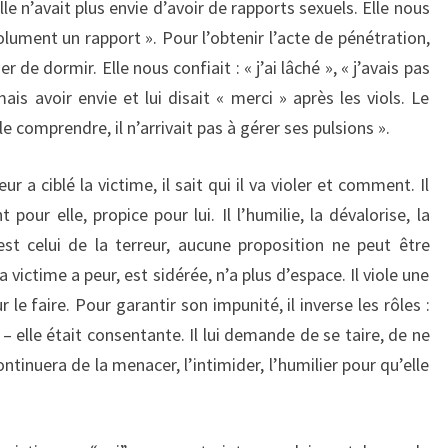
le n’avait plus envie d’avoir de rapports sexuels. Elle nous
bsolument un rapport ». Pour l’obtenir l’acte de pénétration,
r de dormir. Elle nous confiait : « j’ai lâché », « j’avais pas
mais avoir envie et lui disait « merci » après les viols. Le
 le comprendre, il n’arrivait pas à gérer ses pulsions ».
r a ciblé la victime, il sait qui il va violer et comment. Il
pour elle, propice pour lui. Il l’humilie, la dévalorise, la
st celui de la terreur, aucune proposition ne peut être
a victime a peur, est sidérée, n’a plus d’espace. Il viole une
 le faire. Pour garantir son impunité, il inverse les rôles :
is – elle était consentante. Il lui demande de se taire, de ne
continuera de la menacer, l’intimider, l’humilier pour qu’elle