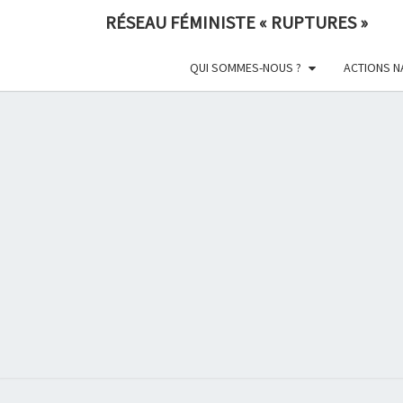
Skip
RÉSEAU FÉMINISTE « RUPTURES »
to
content
QUI SOMMES-NOUS ?
ACTIONS N