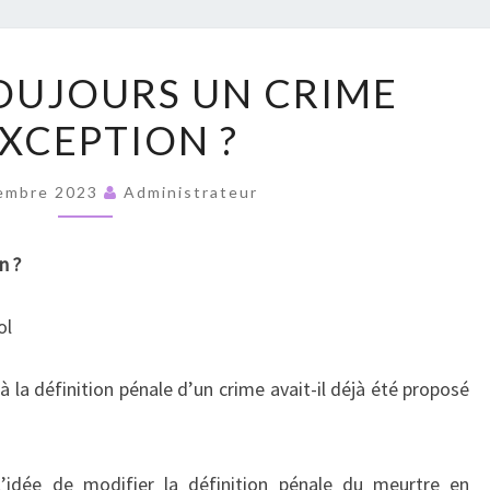
RUPT
LE
 TOUJOURS UN CRIME
VIOL
EXCEPTION ?
:
TOUJOURS
UN
embre 2023
Administrateur
CRIME
D’EXCEPTION
n ?
?
ol
 la définition pénale d’un crime avait-il déjà été proposé
’idée de modifier la définition pénale du meurtre en