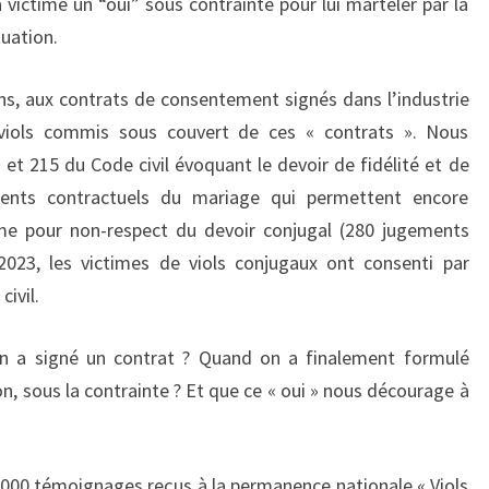
 victime un “oui” sous contrainte pour lui marteler par la
tuation.
ns, aux contrats de consentement signés dans l’industrie
viols commis sous couvert de ces « contrats ». Nous
et 215 du Code civil évoquant le devoir de fidélité et de
ts contractuels du mariage qui permettent encore
me pour non-respect du devoir conjugal (280 jugements
 2023, les victimes de viols conjugaux ont consenti par
civil.
 a signé un contrat ? Quand on a finalement formulé
ion, sous la contrainte ? Et que ce « oui » nous décourage à
 000 témoignages reçus à la permanence nationale « Viols