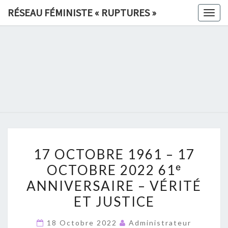
Skip
RÉSEAU FÉMINISTE « RUPTURES »
Togg
to
navig
content
RÉSEAU
FÉMINIS
«
RUPTURE
17
»
17 OCTOBRE 1961 – 17
OCTOBRE
OCTOBRE 2022 61ᵉ
1961
ANNIVERSAIRE – VÉRITÉ
–
17
ET JUSTICE
OCTOBRE
18 Octobre 2022
Administrateur
2022