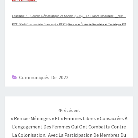
Partis Politiques
:
Ensemble !
–
Gauche Démocratique et Sociale (GDS)
–
La France Insoumise
–
NPA –
PCF (Parti Communiste Français)
–
PEPS (
Pour une Écologie Populaire et Sociale) –
PG
Communiqués De 2022
Navigation
d'article
Précédent
« Remue-Méninges » Et « Femmes Libres » Consacrées À
L’engagement Des Femmes Qui Ont Combattu Contre
La Colonisation. Avec La Participation De Membres Du