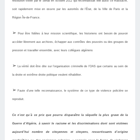
résolution votée par le Sénat en octobre 2012 qui reconnaissait elle aussi ce massacre,
soit rapidement mise en œuvre par les autorités de l’État, de la Ville de Paris et la
Région Île-de-France.
➢
Pour être fidèles à leur mission scientifique, les historiens ont besoin de pouvoir
accéder librement aux archives, échapper aux contrôles des pouvoirs ou des groupes de
pression et travailler ensemble, avec leurs collègues algériens
➢
La vérité doit être dite sur l’organisation criminelle de l’OAS que certains au sein de
la droite et extrême droite politique veulent réhabiliter.
➢
Faute d’une telle reconnaissance, le système de ce type de violence policière se
reproduit.
Ce
n’
est
qu’
à ce prix que pourra disparaître la séquelle la plus grave de la
Guerre d’Algérie, à savoir le racisme
e
t les discriminations dont sont victimes
aujourd’
hui nombre de citoyennes et citoyens, ressortissants
d’
origine