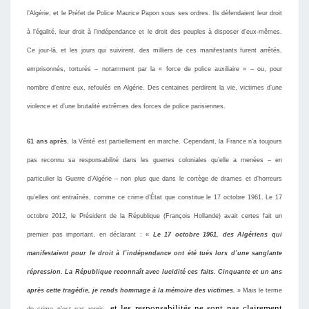
l’Algérie, et le Préfet de Police Maurice Papon sous ses ordres. Ils défendaient leur droit
à
l’
égalité, leur droit à l’indépendance et le droit des peuples à disposer d’eux-mêmes.
Ce jour-là, et les jours qui suivirent, des milliers de ces manifestants furent arrêtés,
emprisonnés, torturés
–
notamment par la
«
force de police auxiliaire
» –
ou, pour
nombre
d’
entre eux, refoulés en Algérie. Des centaines perdirent la vie, victimes
d’
une
violence et d’une brutalité extrêmes des forces de police parisiennes.
6
1
ans après
, la Vérité est partiellement en marche. Cependant, la France n’a toujours
pas reconnu sa responsabilité dans les guerres coloniales qu’elle a menées – en
particulier la Guerre d’Algérie – non plus que dans le cortège de drames et d’horreurs
qu’elles ont entraînés, comme ce crime d’État que constitue le 17 octobre 1961. Le 17
octobre 2012, le Président de la République (François Hollande) avait certes fait un
premier pas important, en déclarant : «
Le 17 octobre 1961, des Algériens qui
manifestaient pour le droit à l’indépendance ont été tués lors
d’
une sanglante
répression. La République reconnaît avec lucidité ces faits.
Cinquante et un
ans
après cette tragédie, je rends hommage à la mémoire des victimes.
» Mais le terme
et l
es
responsabilité
s
n
e s
on
t pas clairement