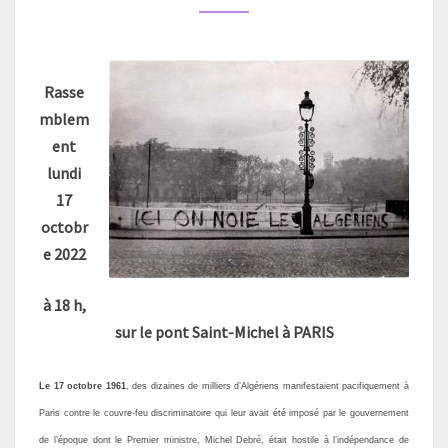
61ᵉ
ANNIVERSAIRE
–
Rasse
VÉRITÉ
mblem
ET
ent
JUSTICE
lundi
17
octobr
e 202
2
à
1
8
h
,
sur le
pont Saint-Michel à PARIS
Le 17 octobre 1961
, des dizaines de milliers
d’
Algériens manifestaient pacifiquement à
Paris contre le couvre-feu discriminatoire qui leur avait été imposé par le gouvernement
de l’époque dont le Premier ministre, Michel Debré, était hostile à l’indépendance de