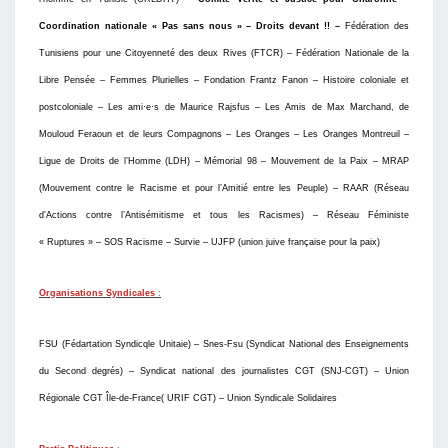
Coordination nationale « Pas sans nous » – Droits devant !! –
Fédération des
Tunisiens pour une Citoyenneté des deux Rives (FTCR) – Fédération Nationale de la
Libre Pensée – Femmes Plurielles –
F
ondation Frantz Fanon –
Histoire coloniale et
postcoloniale –
Les ami·e·s de Maurice Rajsfus – Les Amis de Max Marchand, de
Mouloud Feraoun et de leurs Compagnons – Les Oranges – Les Oranges Montreuil –
Ligue de Droits de l’Homme (LDH)
– Mémorial 98 – Mouvement de la Paix –
M
RAP
(Mouvement contre le Racisme et pour l’
Amitié
entre les Peuple) – RAAR (Réseau
d’Actions contre l’Antisémitisme et tous les Racismes) – Réseau Féministe
« Ruptures » – SOS Racisme – Survie –
UJFP
(union juive française pour la paix)
Organisations Syndicales
:
FSU (Fédartation Syndicqle Unitaie)
– Snes-Fsu (Syndicat National des Enseignements
du Second degrés) –
Syndicat national des journalistes CGT (SNJ-CGT) – Union
Régionale CGT Île-de-France( URIF CGT) – Union Syndicale Solidaires