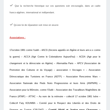
✓
Que la recherche historique sur ces questions soit encouragée, dans un cadre
franco-algérien, international et indépendant.
✓
Qu’une loi de réparation soit mise en œuvre
Associations :
17octobre 1961 contre l’oubli – 4ACG (Anciens appelés en Algérie et leurs ami.e.s contre
la guerre) – ACCA (Agir Contre le Colonialisme Aujourd’hui
) – ACDA
(
Agir pour le
changement et la démocratie en Algérie
)
– Alternatiba Paris – APCV (Association de
Promotion des Cultures et du Voyage)
– association « Ancrages » – Association
Démocratique des Tunisiens en France
(
ADTF
)
–
A
ssociation Rencontres Marx –
Association Nationale des Pieds Noirs Progressistes et leurs Amis (ANPNPA) –
Association pour la Mémoire, contre l’Oubli – Association des Travailleurs Maghrébins de
France (ATMF) – ATTAC – Au nom de la mémoire – collectif 17 octobre 1961 Isère –
Collectif Faty KOUMBA –
C
omité pour le Respect des Libertés et des Droits de
l’homme en Tunisie (CRLDHT) –
Comité Vérité et Justice pour Charonne –