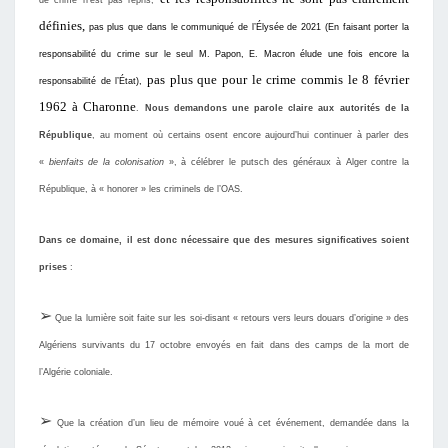
de crime n’est pas repris,
définie
s
,
pas plus que dans le communiqué de l’Élysée de 2021
(
En faisant porter la
responsabilité du crime sur le seul M. Papon, E. Macron élude une fois encore la
pas plus que
pour
le crime commis le 8 février
responsabilité de l’État
)
,
1962 à Cha
ronne
.
Nous demandons une parole claire aux autorités de la
République
, au moment où certains osent encore aujourd’hui continuer à parler des
«
bienfaits de la colonisation
», à célébrer le putsch des généraux à Alger contre la
République, à « honorer » les criminels de l’OAS.
Dans ce domaine, il est donc nécessaire que des mesures significatives soient
prises
:
➢
Que la lumière soit faite sur les soi-disant « retours vers leurs douars d’origine » des
Algériens survivants du 17 octobre envoyés en fait dans des camps de la mort de
l’Algérie coloniale.
➢
Que la création d’un lieu de mémoire voué à cet événement, demandée dans la