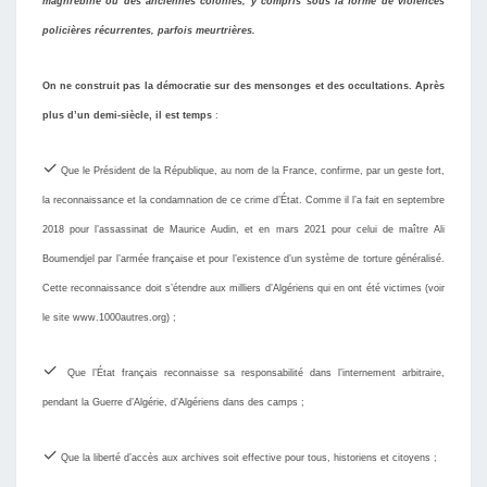
maghrébine ou des anciennes colonies, y compris sous la forme de violences
policières récurrentes, parfois meurtrières.
On ne construit pas la démocratie sur des mensonges et des occultations. Après
plus
d’
un demi-siècle, il est temps
:
✓
Que le Président de la République, au nom de la France, confirme, par un geste fort,
la reconnaissance et la condamnation de ce crime d’État. Comme il l’a fait en septembre
2018 pour l’assassinat de Maurice Audin, et en mars 2021 pour celui de maître Ali
Boumendjel par l’armée française et pour l’existence d’un système de torture généralisé.
Cette reconnaissance doit s’étendre aux milliers d’Algériens qui en ont été victimes (voir
le site www.1000autres.org) ;
✓
Que l’État français reconnaisse sa responsabilité dans l’internement arbitraire,
pendant la Guerre d’Algérie, d’Algériens dans des camps ;
✓
Que la liberté d’accès aux archives soit effective pour tous, historiens et citoyens ;