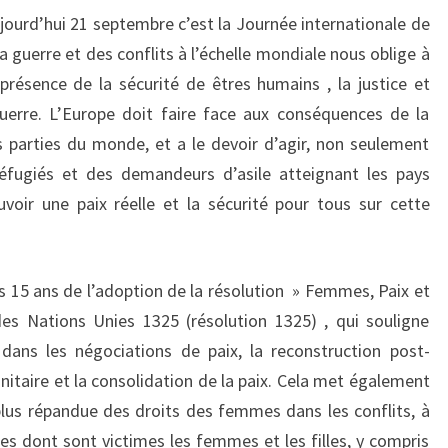
jourd’hui 21 septembre c’est la Journée internationale de
RÉFUGIÉS
la guerre et des conflits à l’échelle mondiale nous oblige à
EN
présence de la sécurité de êtres humains , la justice et
EUROPE
guerre. L’Europe doit faire face aux conséquences de la
DU
s parties du monde, et a le devoir d’agir, non seulement
POINT
réfugiés et des demandeurs d’asile atteignant les pays
DE
oir une paix réelle et la sécurité pour tous sur cette
VUE
FÉMINISTE
15 ans de l’adoption de la résolution » Femmes, Paix et
des Nations Unies 1325 (résolution 1325) , qui souligne
dans les négociations de paix, la reconstruction post-
nitaire et la consolidation de la paix. Cela met également
 plus répandue des droits des femmes dans les conflits, à
ces dont sont victimes les femmes et les filles, y compris