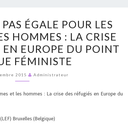
RUPT
L’ASILE
T PAS ÉGALE POUR LES
N’EST
ES HOMMES : LA CRISE
PAS
ÉGALE
S EN EUROPE DU POINT
POUR
UE FÉMINISTE
LES
FEMMES
tembre 2015
Administrateur
ET
LES
mmes et les hommes : La crise des réfugiés en Europe du
HOMMES
:
LA
LEF) Bruxelles (Belgique)
CRISE
DES