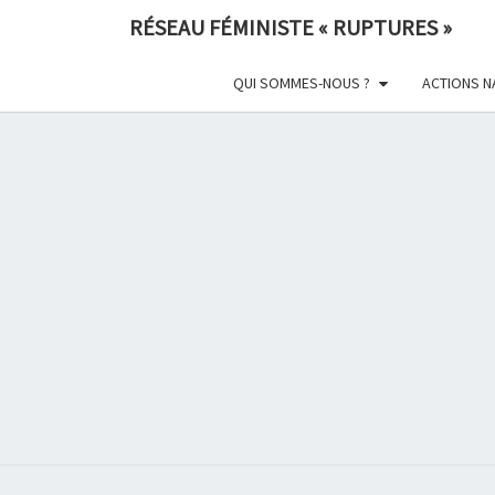
Skip
RÉSEAU FÉMINISTE « RUPTURES »
to
content
QUI SOMMES-NOUS ?
ACTIONS N