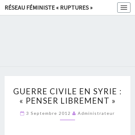
Skip
RÉSEAU FÉMINISTE « RUPTURES »
Togg
to
navig
content
RÉSEAU
FÉMINIS
«
RUPTURE
GUERRE
»
GUERRE CIVILE EN SYRIE :
CIVILE
« PENSER LIBREMENT »
EN
SYRIE
3 Septembre 2012
Administrateur
:
«
PENSER